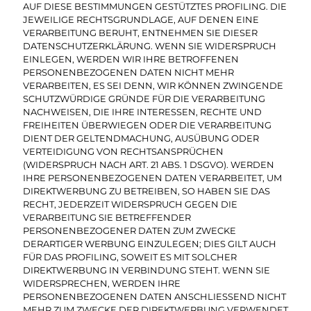
AUF DIESE BESTIMMUNGEN GESTÜTZTES PROFILING. DIE
JEWEILIGE RECHTSGRUNDLAGE, AUF DENEN EINE
VERARBEITUNG BERUHT, ENTNEHMEN SIE DIESER
DATENSCHUTZERKLÄRUNG. WENN SIE WIDERSPRUCH
EINLEGEN, WERDEN WIR IHRE BETROFFENEN
PERSONENBEZOGENEN DATEN NICHT MEHR
VERARBEITEN, ES SEI DENN, WIR KÖNNEN ZWINGENDE
SCHUTZWÜRDIGE GRÜNDE FÜR DIE VERARBEITUNG
NACHWEISEN, DIE IHRE INTERESSEN, RECHTE UND
FREIHEITEN ÜBERWIEGEN ODER DIE VERARBEITUNG
DIENT DER GELTENDMACHUNG, AUSÜBUNG ODER
VERTEIDIGUNG VON RECHTSANSPRÜCHEN
(WIDERSPRUCH NACH ART. 21 ABS. 1 DSGVO). WERDEN
IHRE PERSONENBEZOGENEN DATEN VERARBEITET, UM
DIREKTWERBUNG ZU BETREIBEN, SO HABEN SIE DAS
RECHT, JEDERZEIT WIDERSPRUCH GEGEN DIE
VERARBEITUNG SIE BETREFFENDER
PERSONENBEZOGENER DATEN ZUM ZWECKE
DERARTIGER WERBUNG EINZULEGEN; DIES GILT AUCH
FÜR DAS PROFILING, SOWEIT ES MIT SOLCHER
DIREKTWERBUNG IN VERBINDUNG STEHT. WENN SIE
WIDERSPRECHEN, WERDEN IHRE
PERSONENBEZOGENEN DATEN ANSCHLIESSEND NICHT
MEHR ZUM ZWECKE DER DIREKTWERBUNG VERWENDET