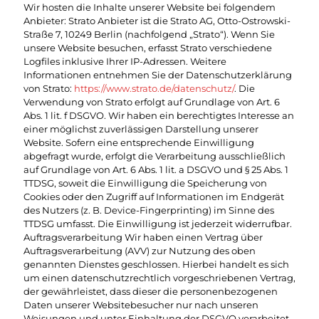
Wir hosten die Inhalte unserer Website bei folgendem
Anbieter: Strato Anbieter ist die Strato AG, Otto-Ostrowski-
Straße 7, 10249 Berlin (nachfolgend „Strato“). Wenn Sie
unsere Website besuchen, erfasst Strato verschiedene
Logfiles inklusive Ihrer IP-Adressen. Weitere
Informationen entnehmen Sie der Datenschutzerklärung
von Strato:
https://www.strato.de/datenschutz/
. Die
Verwendung von Strato erfolgt auf Grundlage von Art. 6
Abs. 1 lit. f DSGVO. Wir haben ein berechtigtes Interesse an
einer möglichst zuverlässigen Darstellung unserer
Website. Sofern eine entsprechende Einwilligung
abgefragt wurde, erfolgt die Verarbeitung ausschließlich
auf Grundlage von Art. 6 Abs. 1 lit. a DSGVO und § 25 Abs. 1
TTDSG, soweit die Einwilligung die Speicherung von
Cookies oder den Zugriff auf Informationen im Endgerät
des Nutzers (z. B. Device-Fingerprinting) im Sinne des
TTDSG umfasst. Die Einwilligung ist jederzeit widerrufbar.
Auftragsverarbeitung Wir haben einen Vertrag über
Auftragsverarbeitung (AVV) zur Nutzung des oben
genannten Dienstes geschlossen. Hierbei handelt es sich
um einen datenschutzrechtlich vorgeschriebenen Vertrag,
der gewährleistet, dass dieser die personenbezogenen
Daten unserer Websitebesucher nur nach unseren
Weisungen und unter Einhaltung der DSGVO verarbeitet.