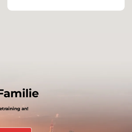
Familie
training an!