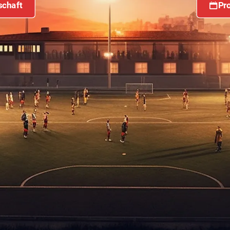
schaft
Pr