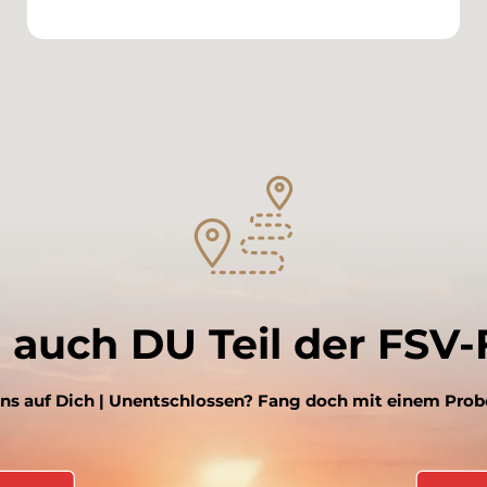
auch DU Teil der FSV-
ns auf Dich |
Unentschlossen? Fang doch mit einem Probe