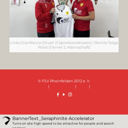
Links Gianfranco Oliveri (1.Sportkoordinator) / Rechts Tolga
Polat (Trainer 2. Mannschaft)
© FSV Rheinfelden 2012 e. V.
Impressum
|
Datenschutz
|
Login
|
Intern
BannerText_Seraphinite Accelerator
Turns on site high speed to be attractive for people and search