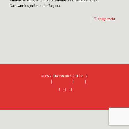
zahlreiche Vorteile für beide Vereine und die talentierten
Nachwuchsspieler in der Region.
Zeige mehr
© FSV Rheinfelden 2012 e. V.
Impressum
|
Datenschutz
|
Login
|
Intern